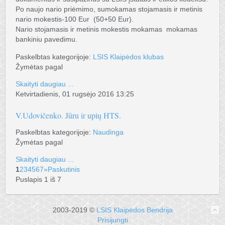
Po naujo nario priėmimo, sumokamas stojamasis ir metinis
nario mokestis-100 Eur (50+50 Eur).
Nario stojamasis ir metinis mokestis mokamas mokamas
bankiniu pavedimu.
Paskelbtas kategorijoje:
LSIS Klaipėdos klubas
Žymėtas pagal
Skaityti daugiau ...
Ketvirtadienis, 01 rugsėjo 2016 13:25
V.Udovičenko. Jūru ir upių HTS.
Paskelbtas kategorijoje:
Naudinga
Žymėtas pagal
Skaityti daugiau ...
1
2
3
4
5
6
7
»
Paskutinis
Puslapis 1 iš 7
2003-2019 ©
LSIS Klaipėdos Bendrija
Prisijungti