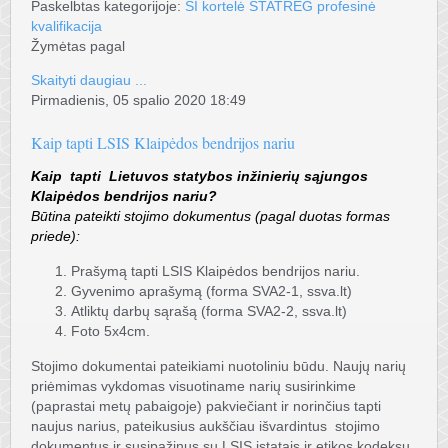
Paskelbtas kategorijoje:
SI kortelė STATREG profesinė
kvalifikacija
Žymėtas pagal
Skaityti daugiau ...
Pirmadienis, 05 spalio 2020 18:49
Kaip tapti LSIS Klaipėdos bendrijos nariu
Kaip tapti Lietuvos statybos inžinierių sąjungos
Klaipėdos bendrijos nariu?
Būtina pateikti stojimo dokumentus (pagal duotas formas
priede):
Prašymą tapti LSIS Klaipėdos bendrijos nariu.
Gyvenimo aprašymą (forma SVA2-1, ssva.lt)
Atliktų darbų sąrašą (forma SVA2-2, ssva.lt)
Foto 5x4cm.
Stojimo dokumentai pateikiami nuotoliniu būdu. Naujų narių
priėmimas vykdomas visuotiname narių susirinkime
(paprastai metų pabaigoje) pakviečiant ir norinčius tapti
naujus narius, pateikusius aukščiau išvardintus stojimo
dokumentus ir susipažinus su LSIS įstatais ir etikos kodeksu.