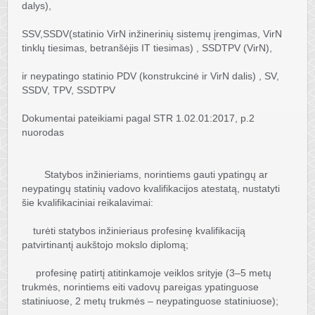
dalys),
SSV,SSDV(statinio VirN inžinerinių sistemų įrengimas, VirN
tinklų tiesimas, betranšėjis IT tiesimas) , SSDTPV (VirN),
ir neypatingo statinio PDV (konstrukcinė ir VirN dalis) , SV,
SSDV, TPV, SSDTPV
Dokumentai pateikiami pagal STR 1.02.01:2017, p.2
nuorodas
Statybos inžinieriams, norintiems gauti ypatingų ar
neypatingų statinių vadovo kvalifikacijos atestatą, nustatyti
šie kvalifikaciniai reikalavimai:
turėti statybos inžinieriaus profesinę kvalifikaciją
patvirtinantį aukštojo mokslo diplomą;
profesinę patirtį atitinkamoje veiklos srityje (3–5 metų
trukmės, norintiems eiti vadovų pareigas ypatinguose
statiniuose, 2 metų trukmės – neypatinguose statiniuose);